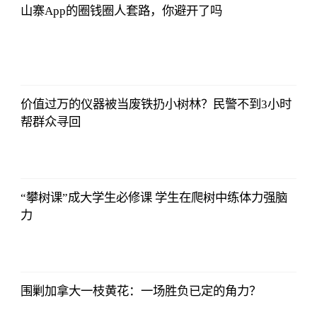
山寨App的圈钱圈人套路，你避开了吗
2021-11-24
16:55:56
价值过万的仪器被当废铁扔小树林？民警不到3小时
帮群众寻回
2021-11-24
16:55:56
“攀树课”成大学生必修课 学生在爬树中练体力强脑
力
2021-11-24
16:55:56
围剿加拿大一枝黄花：一场胜负已定的角力？