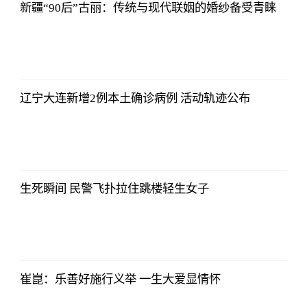
新疆“90后”古丽：传统与现代联姻的婚纱备受青睐
2021-11-24
16:55:56
辽宁大连新增2例本土确诊病例 活动轨迹公布
2021-11-24
16:55:56
生死瞬间 民警飞扑拉住跳楼轻生女子
2021-11-24
16:55:56
崔崑：乐善好施行义举 一生大爱显情怀