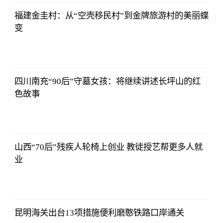
福建金圭村：从“空壳移民村”到金牌旅游村的美丽蝶
变
2021-11-24
16:55:56
四川南充“90后”守墓女孩：将继续讲述长坪山的红
色故事
2021-11-24
16:55:56
山西“70后”残疾人轮椅上创业 教徒授艺帮更多人就
业
2021-11-24
16:55:56
昆明海关出台13项措施便利磨憨铁路口岸通关