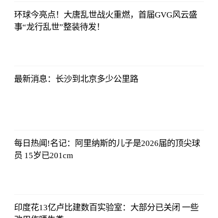
环球今亮点！大唐乱世战火重燃，首届GVG风云盛
事“龙行乱世”整装待发！
证券时报网
2023-07-08
17:29:52
最新消息：长沙到北京多少公里路
证券时报网
2023-07-08
17:29:52
每日热闻!名记：阿里纳斯的儿子是2026届的顶尖球
员 15岁已201cm
证券时报网
2023-07-08
17:29:52
印度花13亿卢比建数百实验室：大部分已关闭 一些