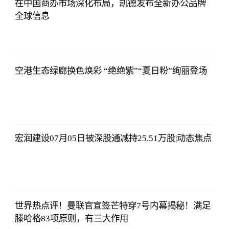
在中国商办市场深化布局，凯德发布全新办公品牌
全球信息
证券时报网
2023-07-08
17:29:52
空港生态绿廊换色焕彩 “绝绝紫”“夏日粉”绚丽登场
证券时报网
2023-07-08
17:29:52
宏润建设07月05日被深股通减持25.51万股|动态焦点
证券时报网
2023-07-08
17:29:52
世界热点评！曼联官宣签芒特穿7号内幕揭秘！满足
滕哈格83项原则，有三大作用