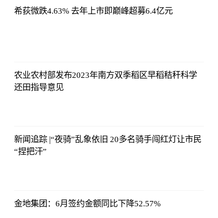
希荻微跌4.63% 去年上市即巅峰超募6.4亿元
证券时报网
2023-07-08
17:29:52
农业农村部发布2023年南方双季稻区早稻秸秆科学
还田指导意见
证券时报网
2023-07-08
17:29:52
新闻追踪 |“夜骑”乱象依旧 20多名骑手闯红灯让市民
“捏把汗”
证券时报网
2023-07-08
17:29:52
金地集团：6月签约金额同比下降52.57%