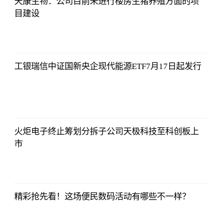
天康生物：公司目前未进行楼房生猪养殖方面的项
目建设
证券时报网
2023-07-08
17:29:52
工银瑞信中证国新央企现代能源ETF7月17日起发行
证券时报网
2023-07-08
17:29:52
火炬电子终止筹划分拆子公司天极科技至科创板上
市
证券时报网
2023-07-08
17:29:52
精彩抢先看！这场便民数码活动有哪些不一样？
证券时报网