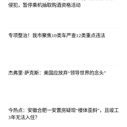
侵犯，暂停乘机抽取购酒资格活动
侃球部落
2023-07-09
06:18:21
专项整治！我市聚焦10类车严查12类重点违法
侃球部落
2023-07-09
06:18:21
杰弗里·萨克斯：美国应放弃“领导世界的念头”
侃球部落
2023-07-09
06:18:21
今热点：安徽合肥一安置房疑现“楼体歪斜”，且竣工
3年无法入住？