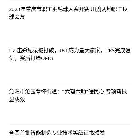
2023年重庆市职工羽毛球大赛开赛 川渝两地职工以
球会友
侃球部落
2023-07-09
06:18:21
Uzi击杀纪录被打破，JKL成为最大赢家，TES完成复
仇，赛后打脸OMG
侃球部落
2023-07-09
06:18:21
沁阳市沁园覃怀街道：“六帮六助”暖民心 专项帮扶
显成效
侃球部落
2023-07-09
06:18:21
全国首批智能制造专业技术等级证书颁发