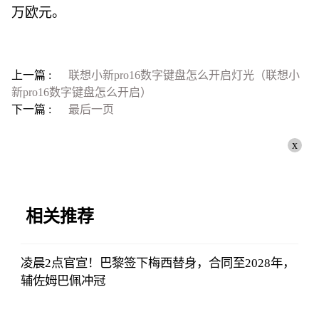
万欧元。
上一篇 :
联想小新pro16数字键盘怎么开启灯光（联想小
新pro16数字键盘怎么开启）
下一篇 :
最后一页
x
相关推荐
凌晨2点官宣！巴黎签下梅西替身，合同至2028年，
辅佐姆巴佩冲冠
侃球部落