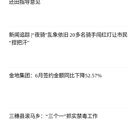
还田指导意见
侃球部落
2023-07-09
06:18:21
新闻追踪 |“夜骑”乱象依旧 20多名骑手闯红灯让市民
“捏把汗”
侃球部落
2023-07-09
06:18:21
金地集团：6月签约金额同比下降52.57%
侃球部落
2023-07-09
06:18:21
三穗县滚马乡：“三个一”抓实禁毒工作
侃球部落
2023-07-09