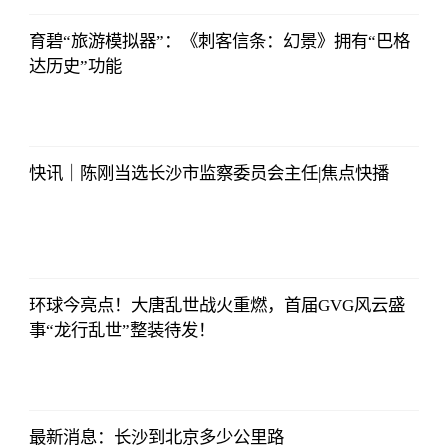
育碧“旅游模拟器”：《刺客信条：幻景》拥有“巴格
达历史”功能
侃球部落
2023-07-09
06:18:21
快讯｜陈刚当选长沙市监察委员会主任|焦点快播
侃球部落
2023-07-09
06:18:21
环球今亮点！大唐乱世战火重燃，首届GVG风云盛
事“龙行乱世”整装待发！
侃球部落
2023-07-09
06:18:21
最新消息：长沙到北京多少公里路