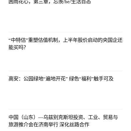
困雨花心，第三章，忘羡/he/生活百态
侃球部落
2023-07-09
06:18:21
“中特估”重塑估值机制，上半年股价启动的央国企还
能买吗？
侃球部落
2023-07-09
06:18:21
高安：公园绿地“遍地开花” 绿色“福利”触手可及
侃球部落
2023-07-09
06:18:21
中国（山东）—乌兹别克斯坦投资、工业、贸易与
旅游推介会在济南举行 深化丝路合作