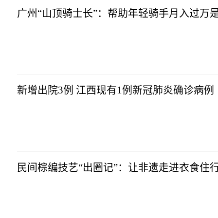
广州“山顶骑士长”：帮助年轻骑手月入过万
新增出院3例 江西现有1例新冠肺炎确诊病例
民间棕编技艺“出圈记”：让非遗走进衣食住