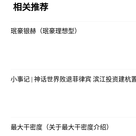
相关推荐
珉豪银赫（珉豪理想型）
互联网
2023-07-10
06:58:41
小事记 | 神话世界败退菲律宾 滨江投资建杭
互联网
2023-07-10
06:58:41
最大干密度（关于最大干密度介绍）