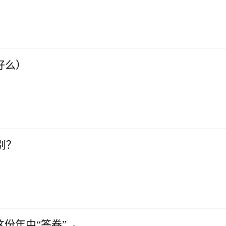
机好么）
别？
这份年中“答卷”→