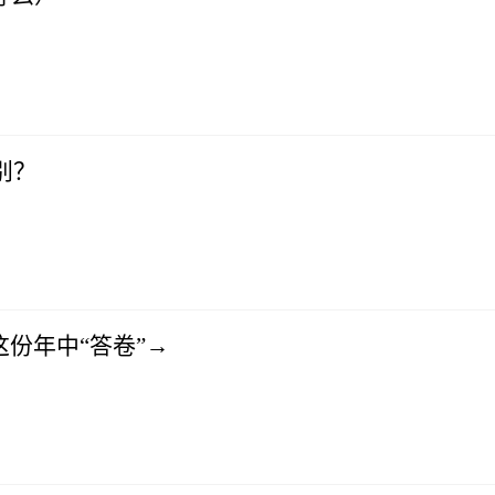
别？
这份年中“答卷”→