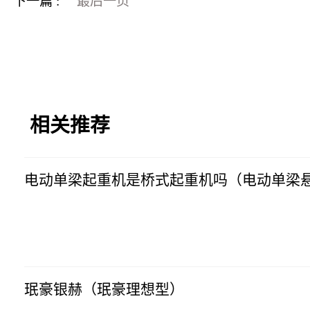
下一篇 :
最后一页
相关推荐
电动单梁起重机是桥式起重机吗（电动单梁悬
科技网
2023-07-10
08:04:33
珉豪银赫（珉豪理想型）