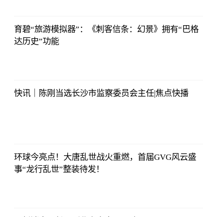
12:25:07
育碧“旅游模拟器”：《刺客信条：幻景》拥有“巴格
达历史”功能
亚汇网
2023-07-10
12:25:07
快讯｜陈刚当选长沙市监察委员会主任|焦点快播
亚汇网
2023-07-10
12:25:07
环球今亮点！大唐乱世战火重燃，首届GVG风云盛
事“龙行乱世”整装待发！
亚汇网
2023-07-10
12:25:07