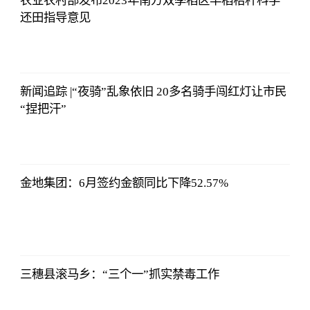
农业农村部发布2023年南方双季稻区早稻秸秆科学
还田指导意见
亚汇网
2023-07-10
12:25:07
新闻追踪 |“夜骑”乱象依旧 20多名骑手闯红灯让市民
“捏把汗”
亚汇网
2023-07-10
12:25:07
金地集团：6月签约金额同比下降52.57%
亚汇网
2023-07-10
12:25:07
三穗县滚马乡：“三个一”抓实禁毒工作
亚汇网