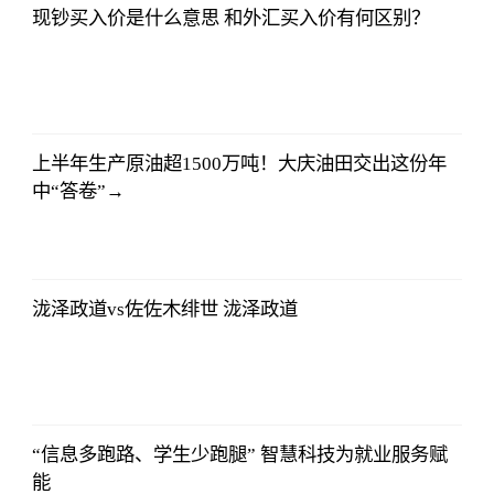
现钞买入价是什么意思 和外汇买入价有何区别？
亚汇网
2023-07-10
12:25:07
上半年生产原油超1500万吨！大庆油田交出这份年
中“答卷”→
亚汇网
2023-07-10
12:25:07
泷泽政道vs佐佐木绯世 泷泽政道
亚汇网
2023-07-10
12:25:07
“信息多跑路、学生少跑腿” 智慧科技为就业服务赋
能