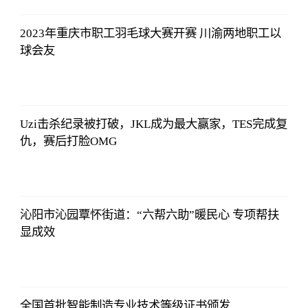
2023年重庆市职工羽毛球大赛开赛 川渝两地职工以
球会友
亚汇网
2023-07-10
12:25:07
Uzi击杀纪录被打破，JKL成为最大赢家，TES完成复
仇，赛后打脸OMG
亚汇网
2023-07-10
12:25:07
沁阳市沁园覃怀街道：“六帮六助”暖民心 专项帮扶
显成效
亚汇网
2023-07-10
12:25:07
全国首批智能制造专业技术等级证书颁发