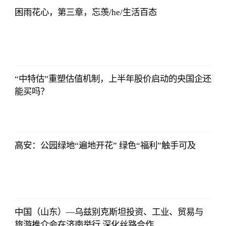
困雨花心，第三章，忘羡/he/生活百态
亚汇网
2023-07-10
12:25:07
“中特估”重塑估值机制，上半年股价启动的央国企还
能买吗？
亚汇网
2023-07-10
12:25:07
高安：公园绿地“遍地开花” 绿色“福利”触手可及
亚汇网
2023-07-10
12:25:07
中国（山东）—乌兹别克斯坦投资、工业、贸易与
旅游推介会在济南举行 深化丝路合作