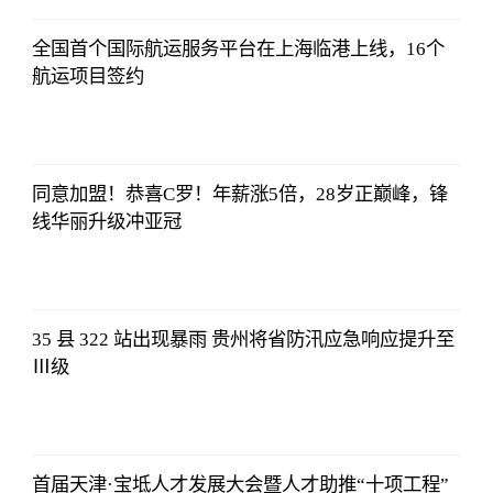
全国首个国际航运服务平台在上海临港上线，16个
航运项目签约
亚汇网
2023-07-10
12:25:07
同意加盟！恭喜C罗！年薪涨5倍，28岁正巅峰，锋
线华丽升级冲亚冠
亚汇网
2023-07-10
12:25:07
35 县 322 站出现暴雨 贵州将省防汛应急响应提升至
Ⅲ级
亚汇网
2023-07-10
12:25:07
首届天津·宝坻人才发展大会暨人才助推“十项工程”