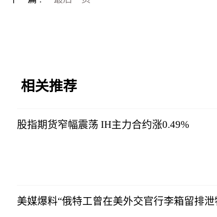
相关推荐
股指期货窄幅震荡 IH主力合约涨0.49%
市场资讯
2023-07-10
14:57:10
美媒爆料“俄特工曾在美外交官行李箱留排泄