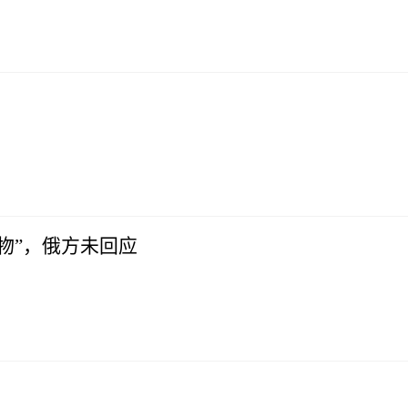
物”，俄方未回应
！