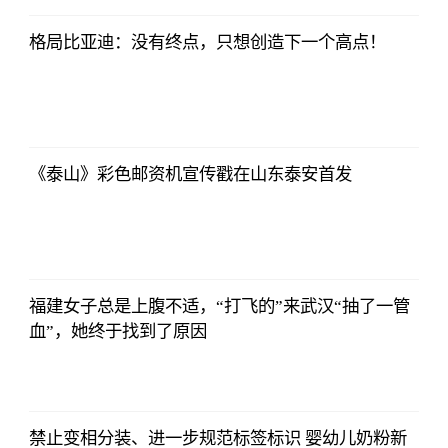
格局比亚迪：没有终点，只想创造下一个高点！
哔哩哔哩
2023-07-12
12:06:39
《泰山》彩色邮资机宣传戳在山东泰安首发
哔哩哔哩
2023-07-12
12:06:39
福建女子总是上腹不适，“打飞的”来武汉“抽了一管
血”，她终于找到了原因
哔哩哔哩
2023-07-12
12:06:39
禁止变相分装、进一步规范标签标识 婴幼儿奶粉新