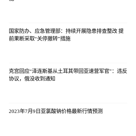
哔哩哔哩
2023-07-12
12:06:39
国家防办、应急管理部：持续开展隐患排查整改 提
前果断采取“关停撤转”措施
哔哩哔哩
2023-07-12
12:06:39
克宫回应“泽连斯基从土耳其带回亚速营军官”：违反
协议，俄没收到通知
哔哩哔哩
2023-07-12
12:06:39
2023年7月9日亚氯酸钠价格最新行情预测
哔哩哔哩
2023-07-12
12:06:39