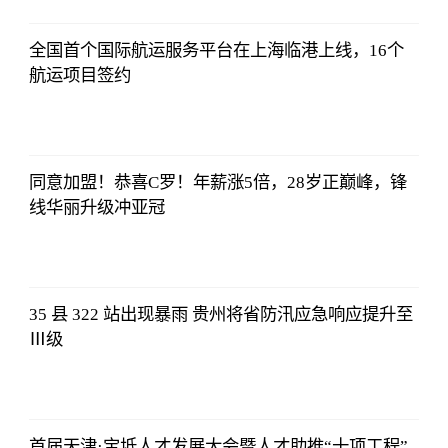
全国首个国际航运服务平台在上海临港上线，16个
航运项目签约
哔哩哔哩
2023-07-12
12:06:39
同意加盟！恭喜C罗！年薪涨5倍，28岁正巅峰，锋
线华丽升级冲亚冠
哔哩哔哩
2023-07-12
12:06:39
35 县 322 站出现暴雨 贵州将省防汛应急响应提升至
Ⅲ级
哔哩哔哩
2023-07-12
12:06:39
首届天津·宝坻人才发展大会暨人才助推“十项工程”