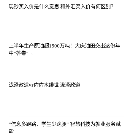
现钞买入价是什么意思 和外汇买入价有何区别？
哔哩哔哩
2023-07-12
12:06:39
上半年生产原油超1500万吨！大庆油田交出这份年
中“答卷”→
哔哩哔哩
2023-07-12
12:06:39
泷泽政道vs佐佐木绯世 泷泽政道
哔哩哔哩
2023-07-12
12:06:39
“信息多跑路、学生少跑腿” 智慧科技为就业服务赋
能