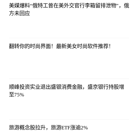
美媒爆料“俄特工曾在美外交官行李箱留排泄物”，俄
方未回应
哔哩哔哩
2023-07-12
12:06:39
翻转你的时尚界面！最新美女时尚软件推荐！
哔哩哔哩
2023-07-12
12:06:39
顺峰投资实业退出盛银消费金融，盛京银行持股增
至75%
哔哩哔哩
2023-07-12
12:06:39
旅游概念股拉升，旅游ETF涨逾2%