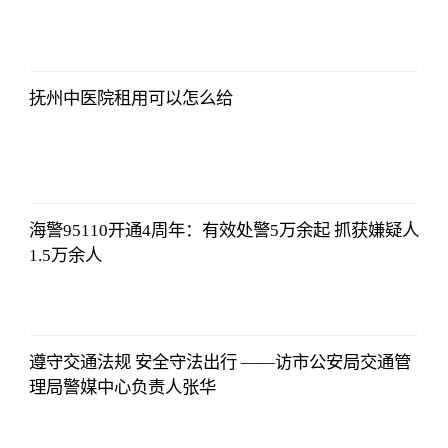
哔哩哔哩
2023-07-12
12:06:39
抚州中医院租用可以怎么给
哔哩哔哩
2023-07-12
12:06:39
海警95110开通4周年：有效处警5万余起 抓获嫌疑人
1.5万余人
哔哩哔哩
2023-07-12
12:06:39
遵守交通法规 安全守法出行 ——访市公安局交通管
理局警媒中心负责人张华
哔哩哔哩