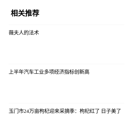
相关推荐
薇夫人的法术
哔哩哔哩
2023-07-12
12:06:39
上半年汽车工业多项经济指标创新高
哔哩哔哩
2023-07-12
12:06:39
玉门市24万亩枸杞迎来采摘季：枸杞红了 日子美了
哔哩哔哩
2023-07-12