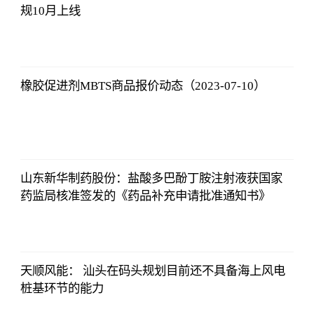
规10月上线
哔哩哔哩
2023-07-12
12:06:39
橡胶促进剂MBTS商品报价动态（2023-07-10）
哔哩哔哩
2023-07-12
12:06:39
山东新华制药股份：盐酸多巴酚丁胺注射液获国家
药监局核准签发的《药品补充申请批准通知书》
哔哩哔哩
2023-07-12
12:06:39
天顺风能： 汕头在码头规划目前还不具备海上风电
桩基环节的能力