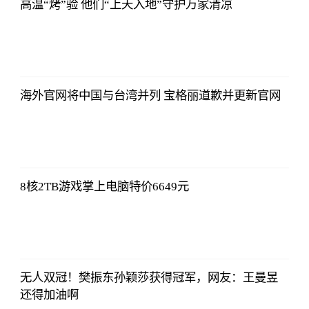
高温“烤”验 他们“上天入地”守护万家清凉
哔哩哔哩
2023-07-12
12:06:39
海外官网将中国与台湾并列 宝格丽道歉并更新官网
哔哩哔哩
2023-07-12
12:06:39
8核2TB游戏掌上电脑特价6649元
哔哩哔哩
2023-07-12
12:06:39
无人双冠！樊振东孙颖莎获得冠军，网友：王曼昱
还得加油啊