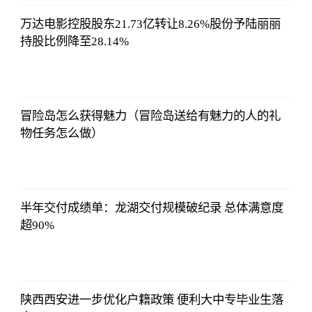
12:06:39
万达电影控股股东21.73亿转让8.26%股份予陆丽丽
持股比例降至28.14%
哔哩哔哩
2023-07-12
12:06:39
冒险岛怎么获得魅力（冒险岛送给有魅力的人的礼
物任务怎么做）
哔哩哔哩
2023-07-12
12:06:39
半年交付成绩单：龙湖交付规模破纪录 总体满意度
超90%
哔哩哔哩
2023-07-12
12:06:39
陕西西安进一步优化户籍政策 便利大中专毕业生落